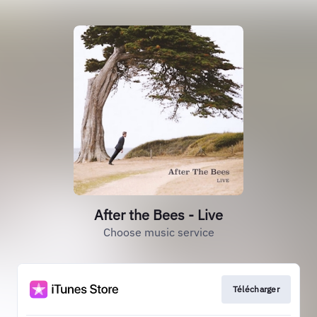
After the Bees - Live
Choose music service
Télécharger