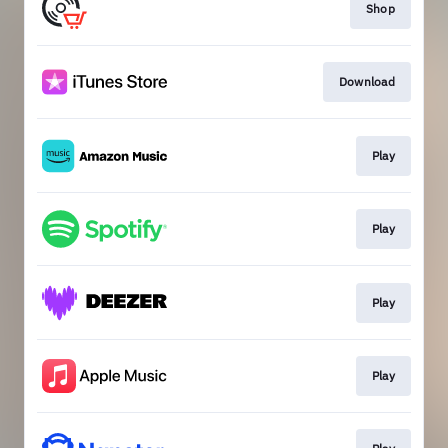
Shop
Download
Play
Play
Play
Play